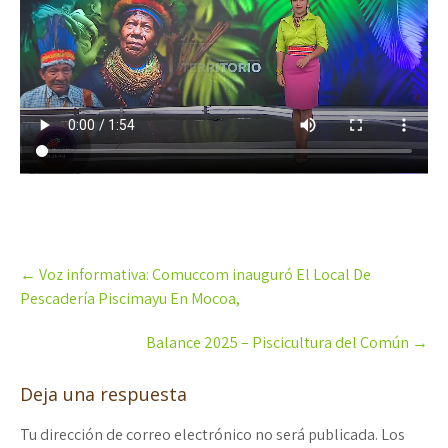
Post
←
Voz informativa: Comuccom inauguró El Local De
navigation
Pescadería Piscimayu En Mocoa,
Balance 2025 – Piscicultura del Común
→
Deja una respuesta
Tu dirección de correo electrónico no será publicada.
Los